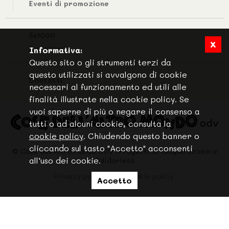
Eventi di promozione
5x1000
x
Donazioni
Informativa:
Questo sito o gli strumenti terzi da
questo utilizzati si avvalgono di cookie
Contatti
necessari al funzionamento ed utili alle
finalità illustrate nella cookie policy. Se
vuoi saperne di più o negare il consenso a
tutti o ad alcuni cookie, consulta la
cookie policy
. Chiudendo questo banner o
cliccando sul tasto "Accetto" acconsenti
© Cose dell'Altro Mondo ODV . Progetti di Cooperazione e
all’uso dei cookie.
Solidarietà
Privacy policy
Cookie policy
Accetto